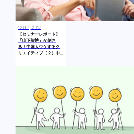
12月 1, 2017
【セミナーレポート】
「山下智博」が刺さ
る！中国人ウケするク
リエイティブ（２）中
国人と日本人の感度の
違い