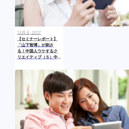
12月 6, 2017
【セミナーレポート】
「山下智博」が刺さ
る！中国人ウケするク
リエイティブ（５）中
国人消費者の目を引く
PGC 、徹底的な挑戦が
成功への第一歩