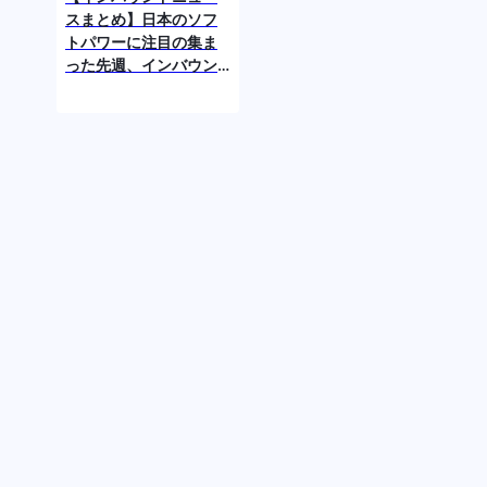
スまとめ】日本のソフ
トパワーに注目の集ま
った先週、インバウン
ドにどう活かすがが今
後のカギに