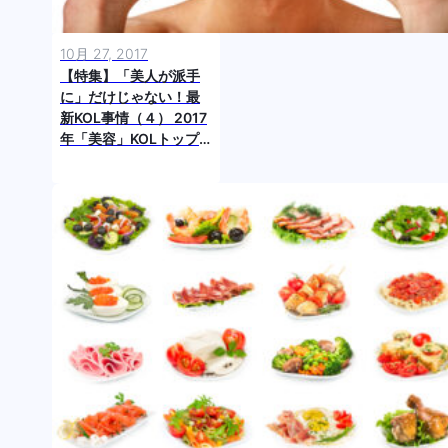
10月 27, 2017
【特集】「美人が派手
に」だけじゃない！最
新KOL事情（４） 2017
年「美容」KOLトップ
10！