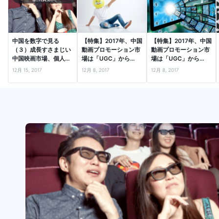
中国を数字で見る
【特集】2017年、中国
【特集】2017年、中国
（３）成長すさまじい
動画プロモーション市
動画プロモーション市
中国映画市場、個人制
場は「UGC」から
場は「UGC」から
作映画も流通
「PGC」に進化した！
「PGC」に進化した！
12月 15, 2017
12月 8, 2017
12月 8, 2017
（前編） ～中国…
（後編） ～マク…