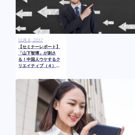
12月 6, 2017
【セミナーレポート】
「山下智博」が刺さ
る！中国人ウケするク
リエイティブ（４）
「自己肯定感」と「自
虐」、突き抜けた作品
が中国人の心を打った