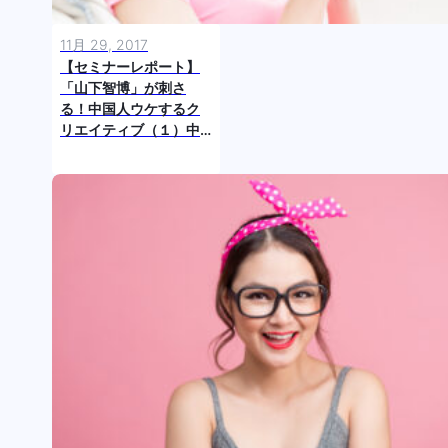
11月 29, 2017
【セミナーレポート】
「山下智博」が刺さ
る！中国人ウケするク
リエイティブ（１）中
国動画業界はコンテン
ツ主導