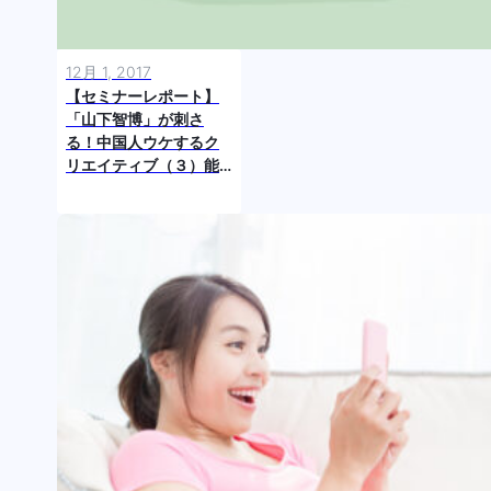
12月 1, 2017
【セミナーレポート】
「山下智博」が刺さ
る！中国人ウケするク
リエイティブ（３）能
動的受容「自分事化」
を意識したプロモーシ
ョン