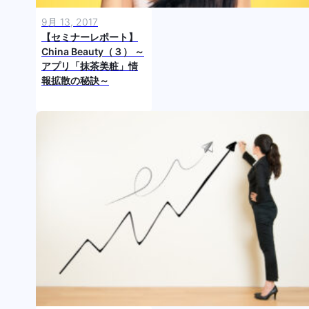
9月 13, 2017
【セミナーレポート】
China Beauty（３） ～
アプリ「抹茶美粧」情
報拡散の秘訣～