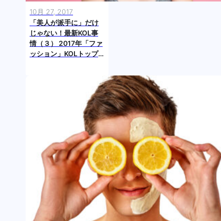
10月 27, 2017
「美人が派手に」だけ
じゃない！最新KOL事
情（３） 2017年「ファ
ッション」KOLトップ
10！