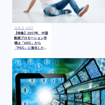
12月 8, 2017
【特集】2017年、中国
動画プロモーション市
場は「UGC」から
「PGC」に進化した！
（前編） ～中国「動
画」マーケティング最
前線～