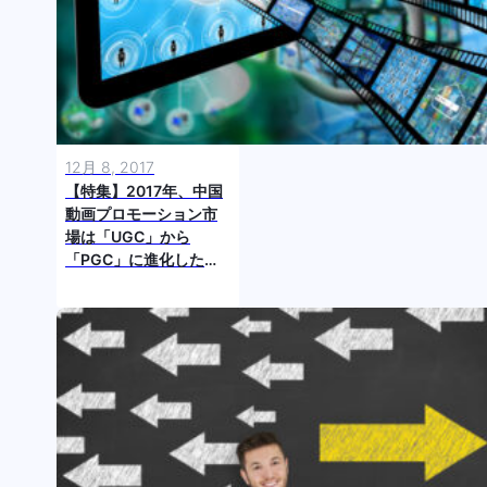
12月 8, 2017
【特集】2017年、中国
動画プロモーション市
場は「UGC」から
「PGC」に進化した！
（後編） ～マクロでみ
る「動画」市場～