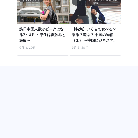
動向
訪日中国人数がピークにな
【特集】いくらで食べる？
る7～8月 ～学生は夏休みと
乗る？遊ぶ？ 中国の物価
進級～
（１） ～中国ビジネスマン
の1日で、流行品・食・住
6月 8, 2017
6月 9, 2017
居…