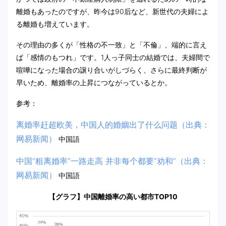
離婚もあったのですが、昨今は90后など、新世代の夫婦によ
る離婚も増えています。
その理由の多くが「性格の不一致」と「不倫」、端的に言え
ば「感情のもつれ」です。1人っ子同士の結婚では、夫婦間で
喧嘩になった場合の譲り合いがしづらく、さらに最終判断が
早いため、離婚率の上昇につながっているとか。
参考：
离婚率赶超欧美，中国人的婚姻出了什么问题（出典：
网易新闻）
中国語
中国”粗离婚率”一路走高 并非每个都要”劝和”（出典：
网易新闻）
中国語
【グラフ】中国離婚率の高い都市TOP10