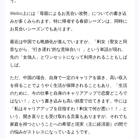
う。
Weibo上には「母親によるお見合い攻勢」についての書き込
みが多くみられます。特に帰省する春節シーズンは、同時に
お見合いシーズンでもあります。
最近は中国でも晩婚化が進んでいますが、「剰女（聖女と同
音ながら、“行き遅れ”的な意味合い）」という単語が現れ、
先の「女強人」とワンセットになって利用されることもしば
しば。
ただ、中国の場合、自身で一定のキャリアを築き、高い収入
を得ることでようやく生活が保障されることもあり、「生活
のために、今の仕事と自身のキャリアアップで恋愛どころで
はない！」という書き込みも高い頻度で出てきます。中には
「私はキャリアアップを目指すわ！剰女で何が悪い！！」と
いう、開き直りとも受け取れる言葉もありますが、それでも
家庭を持つということへの希望と現実（主に経済面）の間で
の悩みがストレスになっているようです。