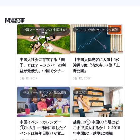
関連記事
中国マーケティング>中国社会/
クチコミ分析>ランキング解説
文化
中国人社会に存在する「圏
【中国人観光客に人気】1位
子」とは？ ～メンバーの利
沖縄 3位「清水寺」7位「上
益が最優先。中国でクチコ
野公園」
ミが共有される社会的背景
5月 12, 2017
5月 12, 2017
～
中国マーケティング>最新消費
越境EC
動向
中国イベントカレンダー
越境EC① 中国EC市場はど
①1~3月 ～旧暦に即したイ
こまで拡大するか！？ 2016
ベントは毎年日取りが変わ
年中国EC・越境EC概観
るので注意！～