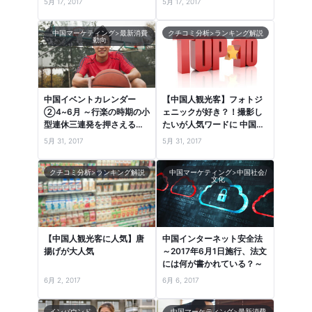
5月 17, 2017
5月 17, 2017
中国マーケティング>最新消費
クチコミ分析>ランキング解説
動向
中国イベントカレンダー
【中国人観光客】フォトジ
②4~6月 ～行楽の時期の小
ェニックが好き？！撮影し
型連休三連発を押さえる！
たいが人気ワードに 中国口
～
コミランキングより
5月 31, 2017
5月 31, 2017
クチコミ分析>ランキング解説
中国マーケティング>中国社会/
文化
【中国人観光客に人気】唐
中国インターネット安全法
揚げが大人気
～2017年6月1日施行、法文
には何が書かれている？～
6月 2, 2017
6月 6, 2017
インバウンド
中国マーケティング>最新消費