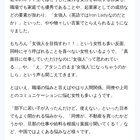
職場でも家庭でも優秀であることや、起業家としての成功な
どの要素が加わり、「女強人（英語ではIron Ladyなのだと
か）」といった、やや物々しい言葉でとらえられるようにな
りました。
もちろん「女強人を目指すわ！！」という女性も多い反面、
同時にそう呼ばれることを喜べない女性もいるようで、「真
面目に仕事していただけなのに“女強人”って思われてい
る…」や、「え、アタシこのまま“女強人”になっちゃうのか
しら」という声も聞こえてきます。
とはいえ、職場の悩みと言えばやはり人間関係。同僚や上司
とのコミュニケーションに悩む女性も多いようです。
「部下に若い子が入ったんだけど、使えない」といった日本
でもよく聞かれる悩みから、「同僚が、不動産を買ったかど
うかや、旦那の仕事や給料を根掘り葉掘り聞いてくる！」な
ど、中国ではよくある悩みなど様々です。