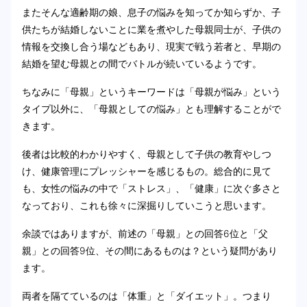
またそんな適齢期の娘、息子の悩みを知ってか知らずか、子
供たちが結婚しないことに業を煮やした母親同士が、子供の
情報を交換し合う場などもあり、現実で戦う若者と、早期の
結婚を望む母親との間でバトルが続いているようです。
ちなみに「母親」というキーワードは「母親が悩み」という
タイプ以外に、「母親としての悩み」とも理解することがで
きます。
後者は比較的わかりやすく、母親として子供の教育やしつ
け、健康管理にプレッシャーを感じるもの。総合的に見て
も、女性の悩みの中で「ストレス」、「健康」に次ぐ多さと
なっており、これも徐々に深掘りしていこうと思います。
余談ではありますが、前述の「母親」との回答6位と「父
親」との回答9位、その間にあるものは？という疑問があり
ます。
両者を隔てているのは「体重」と「ダイエット」。つまり