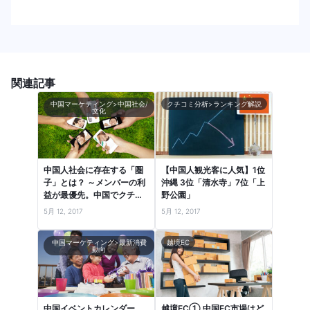
関連記事
中国マーケティング>中国社会/
クチコミ分析>ランキング解説
文化
中国人社会に存在する「圏
【中国人観光客に人気】1位
子」とは？ ～メンバーの利
沖縄 3位「清水寺」7位「上
益が最優先。中国でクチコ
野公園」
ミが共有される社会的背景
5月 12, 2017
5月 12, 2017
～
中国マーケティング>最新消費
越境EC
動向
中国イベントカレンダー
越境EC① 中国EC市場はど