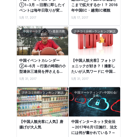
①1~3月 ～旧暦に即したイ
こまで拡大するか！？ 2016
ベントは毎年日取りが変わ
年中国EC・越境EC概観
るので注意！～
5月 17, 2017
5月 17, 2017
中国マーケティング>最新消費
クチコミ分析>ランキング解説
動向
中国イベントカレンダー
【中国人観光客】フォトジ
②4~6月 ～行楽の時期の小
ェニックが好き？！撮影し
型連休三連発を押さえる！
たいが人気ワードに 中国口
～
コミランキングより
5月 31, 2017
5月 31, 2017
クチコミ分析>ランキング解説
中国マーケティング>中国社会/
文化
【中国人観光客に人気】唐
中国インターネット安全法
揚げが大人気
～2017年6月1日施行、法文
には何が書かれている？～