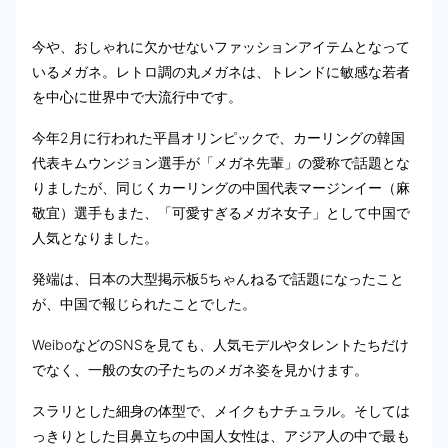
今や、おしゃれに欠かせないファッションアイテムとなって
いるメガネ。レトロ調の丸メガネは、トレンドに敏感な若者
を中心に世界中で大流行中です。
今年2月に行われた平昌オリンピックで、カーリングの韓国
代表キムウンジョン選手が「メガネ先輩」の愛称で話題とな
りましたが、同じくカーリングの中国代表マージンイー（麻
敬宜）選手もまた、「可愛すぎるメガネ女子」として中国で
人気となりました。
発端は、日本の大型掲示板5ちゃんねるで話題になったこと
が、中国で報じられたことでした。
WeiboなどのSNSを見ても、人気モデルやタレントたちだけ
でなく、一般の女の子たちのメガネ姿を見かけます。
スラリとした細身の体型で、メイクもナチュラル。そしては
っきりとした目鼻立ちの中国人女性は、アジア人の中で最も