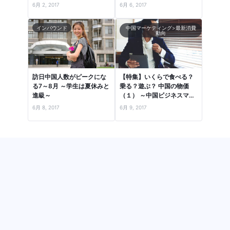
6月 2, 2017
6月 6, 2017
インバウンド
中国マーケティング>最新消費
動向
訪日中国人数がピークにな
【特集】いくらで食べる？
る7～8月 ～学生は夏休みと
乗る？遊ぶ？ 中国の物価
進級～
（１） ～中国ビジネスマン
の1日で、流行品・食・住
6月 8, 2017
6月 9, 2017
居…