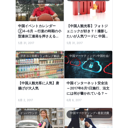
動向
中国イベントカレンダー
【中国人観光客】フォトジ
②4~6月 ～行楽の時期の小
ェニックが好き？！撮影し
型連休三連発を押さえる！
たいが人気ワードに 中国口
～
コミランキングより
5月 31, 2017
5月 31, 2017
クチコミ分析>ランキング解説
中国マーケティング>中国社会/
文化
【中国人観光客に人気】唐
中国インターネット安全法
揚げが大人気
～2017年6月1日施行、法文
には何が書かれている？～
6月 2, 2017
6月 6, 2017
インバウンド
中国マーケティング>最新消費
動向