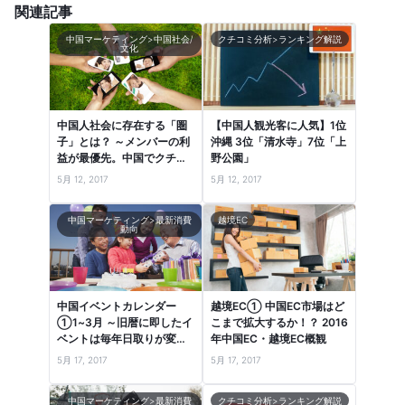
関連記事
中国マーケティング>中国社会/
クチコミ分析>ランキング解説
文化
中国人社会に存在する「圏
【中国人観光客に人気】1位
子」とは？ ～メンバーの利
沖縄 3位「清水寺」7位「上
益が最優先。中国でクチコ
野公園」
ミが共有される社会的背景
5月 12, 2017
5月 12, 2017
～
中国マーケティング>最新消費
越境EC
動向
中国イベントカレンダー
越境EC① 中国EC市場はど
①1~3月 ～旧暦に即したイ
こまで拡大するか！？ 2016
ベントは毎年日取りが変わ
年中国EC・越境EC概観
るので注意！～
5月 17, 2017
5月 17, 2017
中国マーケティング>最新消費
クチコミ分析>ランキング解説