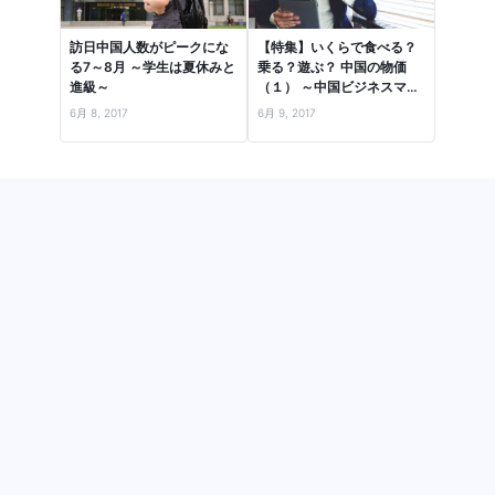
訪日中国人数がピークにな
【特集】いくらで食べる？
る7～8月 ～学生は夏休みと
乗る？遊ぶ？ 中国の物価
進級～
（１） ～中国ビジネスマン
の1日で、流行品・食・住
6月 8, 2017
6月 9, 2017
居…