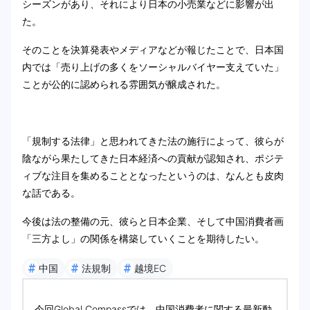
シーズンがあり、それにより日本の小売業などに影響が出
た。
そのことを決算発表やメディアなどが報じたことで、日本国
内では「売り上げの多くをソーシャルバイヤー支えていた」
ことが公的に認められる雰囲気が醸成された。
「規制する法律」と思われてきた法の施行によって、彼らが
陰ながら果たしてきた日本経済への貢献が認知され、ポジテ
ィブな注目を集めることとなったというのは、なんとも皮肉
な話である。
今後は法の整備の元、彼らと日本企業、そして中国消費者画
「三方よし」の関係を構築していくことを期待したい。
#
#
#
中国
法規制
越境EC
今回Global Compassでは、中国消費者に関する最新動