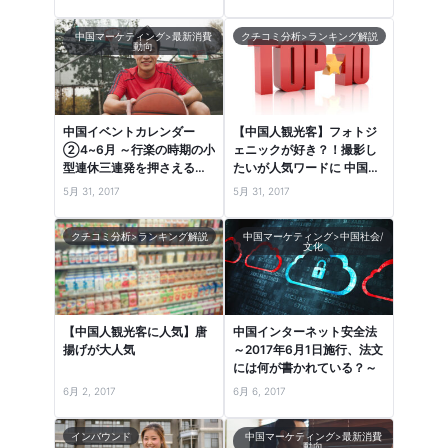
中国マーケティング>最新消費
クチコミ分析>ランキング解説
動向
中国イベントカレンダー
【中国人観光客】フォトジ
②4~6月 ～行楽の時期の小
ェニックが好き？！撮影し
型連休三連発を押さえる！
たいが人気ワードに 中国口
～
コミランキングより
5月 31, 2017
5月 31, 2017
クチコミ分析>ランキング解説
中国マーケティング>中国社会/
文化
【中国人観光客に人気】唐
中国インターネット安全法
揚げが大人気
～2017年6月1日施行、法文
には何が書かれている？～
6月 2, 2017
6月 6, 2017
インバウンド
中国マーケティング>最新消費
動向