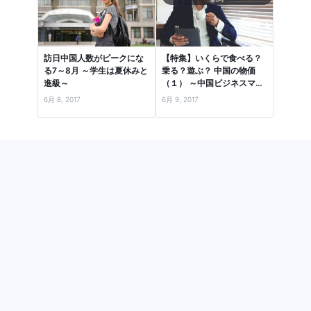
訪日中国人数がピークにな
【特集】いくらで食べる？
る7～8月 ～学生は夏休みと
乗る？遊ぶ？ 中国の物価
進級～
（１） ～中国ビジネスマン
の1日で、流行品・食・住
6月 8, 2017
6月 9, 2017
居…