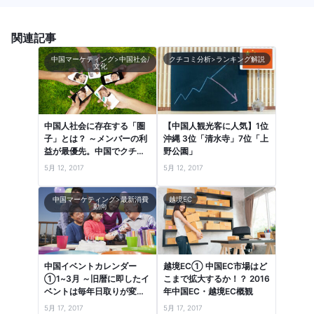
関連記事
中国マーケティング>中国社会/
クチコミ分析>ランキング解説
文化
中国人社会に存在する「圏
【中国人観光客に人気】1位
子」とは？ ～メンバーの利
沖縄 3位「清水寺」7位「上
益が最優先。中国でクチコ
野公園」
ミが共有される社会的背景
5月 12, 2017
5月 12, 2017
～
中国マーケティング>最新消費
越境EC
動向
中国イベントカレンダー
越境EC① 中国EC市場はど
①1~3月 ～旧暦に即したイ
こまで拡大するか！？ 2016
ベントは毎年日取りが変わ
年中国EC・越境EC概観
るので注意！～
5月 17, 2017
5月 17, 2017