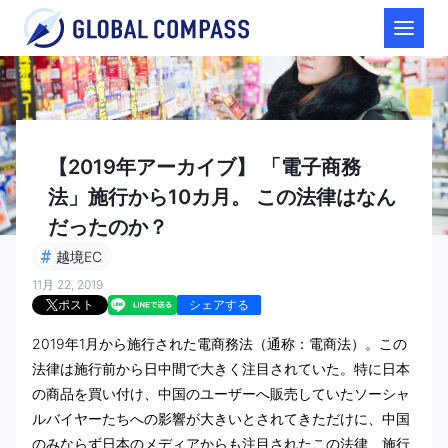
【2019年アーカイブ】 「電子商務
法」施行から10カ月。 この法律はなん
だったのか？
#
越境EC
11月 22, 2019
ポスト
シェアする
2019年1月から施行された電商務法（通称：電商法）。この
法律は施行前から日中間で大きく注目されていた。特に日本
の商品を買い付け、中国のユーザーへ販売していたソーシャ
ルバイヤーたちへの影響が大きいとされてきただけに、中国
のみならず日本のメディアからも注目されたこの法律、施行