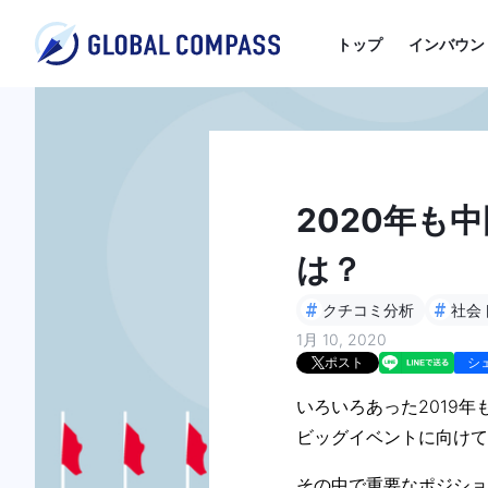
トップ
インバウン
2020年も
は？
#
#
クチコミ分析
社会
1月 10, 2020
ポスト
シ
いろいろあった2019
ビッグイベントに向けて
その中で重要なポジショ