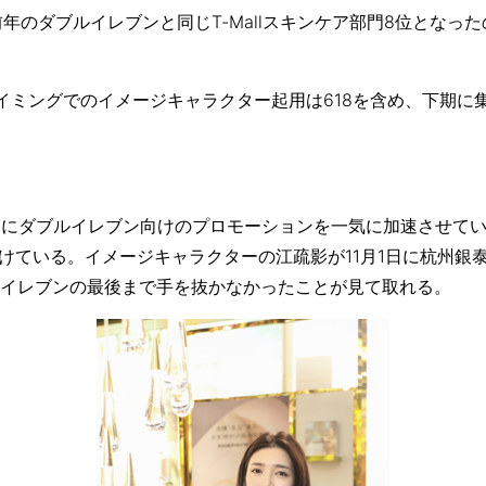
も前年のダブルイレブンと同じT-Mallスキンケア部門8位とな
イミングでのイメージキャラクター起用は618を含め、下期に
うにダブルイレブン向けのプロモーションを一気に加速させて
続けている。イメージキャラクターの江疏影が11月1日に杭州銀
イレブンの最後まで手を抜かなかったことが見て取れる。