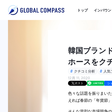
トップ
インバウン
韓国ブランド
ホースをク
#
#
クチコミ分析
人気
12月 11, 2020
ポスト
シ
色々な話題を振りまいた
えれば春節の「年貨節」
そんな苛烈な市場競争の