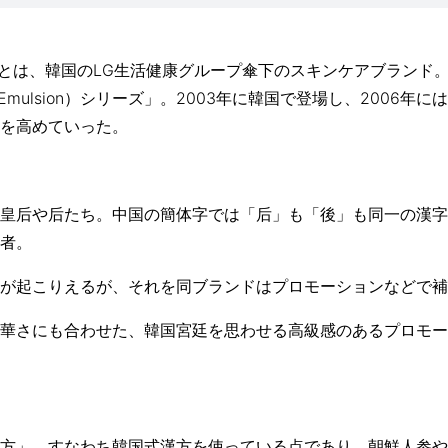
f Whoo/后とは、韓国のLG生活健康グループ傘下のスキンケアブラ
diant Emulsion）シリーズ」。2003年に韓国で登場し、200
を高めていった。
皇后や后たち。中国の簡体字では「后」も「後」も同一の漢字
者。
が起こりえるが、それを同ブランドはプロモーションなどで補
華さにも合わせた、韓国宮廷を思わせる高級感のあるプロモー
方」、すなわち韓国式漢方を使っている点であり、朝鮮人参や