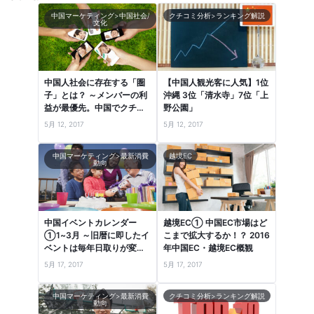
中国マーケティング>中国社会/
クチコミ分析>ランキング解説
文化
中国人社会に存在する「圏
【中国人観光客に人気】1位
子」とは？ ～メンバーの利
沖縄 3位「清水寺」7位「上
益が最優先。中国でクチコ
野公園」
ミが共有される社会的背景
5月 12, 2017
5月 12, 2017
～
中国マーケティング>最新消費
越境EC
動向
中国イベントカレンダー
越境EC① 中国EC市場はど
①1~3月 ～旧暦に即したイ
こまで拡大するか！？ 2016
ベントは毎年日取りが変わ
年中国EC・越境EC概観
るので注意！～
5月 17, 2017
5月 17, 2017
中国マーケティング>最新消費
クチコミ分析>ランキング解説
動向