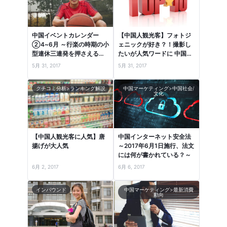
中国イベントカレンダー
【中国人観光客】フォトジ
②4~6月 ～行楽の時期の小
ェニックが好き？！撮影し
型連休三連発を押さえる！
たいが人気ワードに 中国口
～
コミランキングより
5月 31, 2017
5月 31, 2017
クチコミ分析>ランキング解説
中国マーケティング>中国社会/
文化
【中国人観光客に人気】唐
中国インターネット安全法
揚げが大人気
～2017年6月1日施行、法文
には何が書かれている？～
6月 2, 2017
6月 6, 2017
インバウンド
中国マーケティング>最新消費
動向