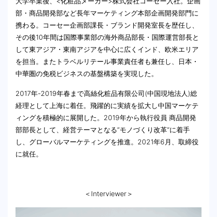
大学卒業後、<化粧品メーカー>株式会社コーセー入社。企画
部・商品開発部など長年マーケティング本部企画開発部門に
携わる。コーセー企画部課長・ブランド開発室長を歴任し、
その後10年間は国際事業部の海外商品部長・国際運営部長と
して東アジア・東南アジアを中心に広くインド、欧米エリア
を担当。またトラベルリテール事業責任者も兼任し、日本・
中華圏の免税ビジネスの基盤構築を実現した。
2017年-2019年春まで高絲化粧品有限公司(中国現地法人)総
経理として上海に着任。飛躍的に実績を拡大し中国マーケテ
ィングを積極的に展開した。2019年から執行役員 商品開発
部部長として、経営テーマとなる”モノづくり改革”に着手
し、グローバルマーケティングを推進。2021年6月、取締役
に就任。
＜Interviewer＞