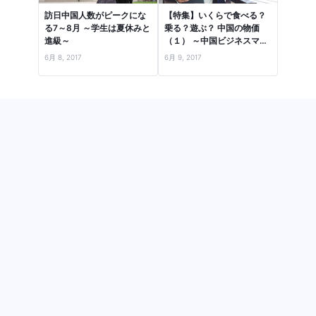
訪日中国人数がピークにな
【特集】いくらで食べる？
る7～8月 ～学生は夏休みと
乗る？遊ぶ？ 中国の物価
進級～
（１） ～中国ビジネスマン
の1日で、流行品・食・住
6月 8, 2017
6月 9, 2017
居…