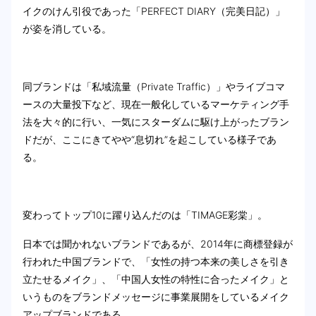
イクのけん引役であった「PERFECT DIARY（完美日記）」
が姿を消している。
同ブランドは「私域流量（Private Traffic）」やライブコマ
ースの大量投下など、現在一般化しているマーケティング手
法を大々的に行い、一気にスターダムに駆け上がったブラン
ドだが、ここにきてやや“息切れ”を起こしている様子であ
る。
変わってトップ10に躍り込んだのは「TIMAGE彩棠」。
日本では聞かれないブランドであるが、2014年に商標登録が
行われた中国ブランドで、「女性の持つ本来の美しさを引き
立たせるメイク」、「中国人女性の特性に合ったメイク」と
いうものをブランドメッセージに事業展開をしているメイク
アップブランドである。