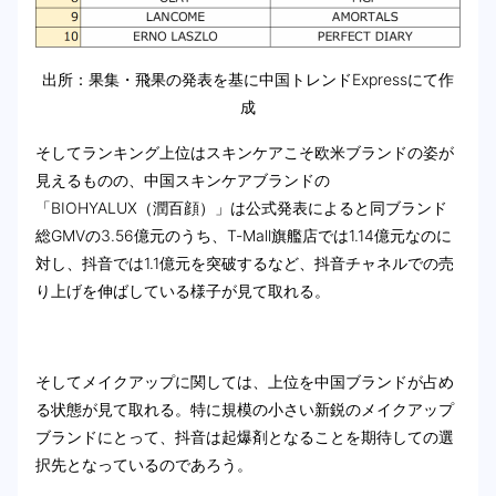
出所：果集・飛果の発表を基に中国トレンドExpressにて作
成
そしてランキング上位はスキンケアこそ欧米ブランドの姿が
見えるものの、中国スキンケアブランドの
「BIOHYALUX（潤百顔）」は公式発表によると同ブランド
総GMVの3.56億元のうち、T-Mall旗艦店では1.14億元なのに
対し、抖音では1.1億元を突破するなど、抖音チャネルでの売
り上げを伸ばしている様子が見て取れる。
そしてメイクアップに関しては、上位を中国ブランドが占め
る状態が見て取れる。特に規模の小さい新鋭のメイクアップ
ブランドにとって、抖音は起爆剤となることを期待しての選
択先となっているのであろう。