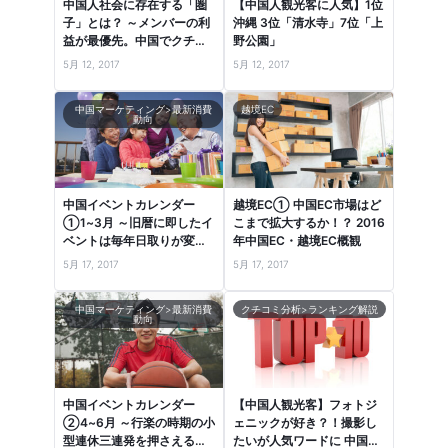
中国人社会に存在する「圏
【中国人観光客に人気】1位
子」とは？ ～メンバーの利
沖縄 3位「清水寺」7位「上
益が最優先。中国でクチコ
野公園」
ミが共有される社会的背景
5月 12, 2017
5月 12, 2017
～
中国マーケティング>最新消費
越境EC
動向
中国イベントカレンダー
越境EC① 中国EC市場はど
①1~3月 ～旧暦に即したイ
こまで拡大するか！？ 2016
ベントは毎年日取りが変わ
年中国EC・越境EC概観
るので注意！～
5月 17, 2017
5月 17, 2017
中国マーケティング>最新消費
クチコミ分析>ランキング解説
動向
中国イベントカレンダー
【中国人観光客】フォトジ
②4~6月 ～行楽の時期の小
ェニックが好き？！撮影し
型連休三連発を押さえる！
たいが人気ワードに 中国口