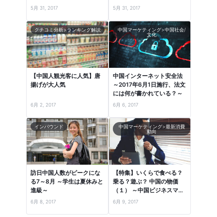
～
コミランキングより
5月 31, 2017
5月 31, 2017
クチコミ分析>ランキング解説
中国マーケティング>中国社会/
文化
【中国人観光客に人気】唐
中国インターネット安全法
揚げが大人気
～2017年6月1日施行、法文
には何が書かれている？～
6月 2, 2017
6月 6, 2017
インバウンド
中国マーケティング>最新消費
動向
訪日中国人数がピークにな
【特集】いくらで食べる？
る7～8月 ～学生は夏休みと
乗る？遊ぶ？ 中国の物価
進級～
（１） ～中国ビジネスマン
の1日で、流行品・食・住
6月 8, 2017
6月 9, 2017
居…