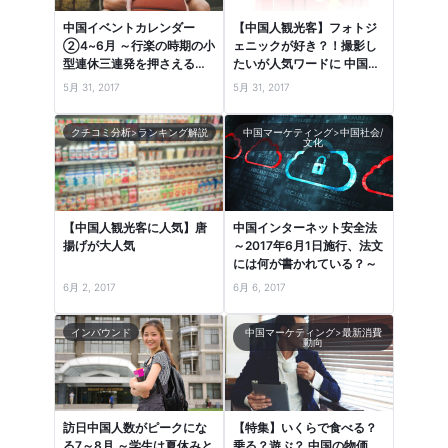
中国イベントカレンダー
【中国人観光客】フォトジ
②4~6月 ～行楽の時期の小
ェニックが好き？！撮影し
型連休三連発を押さえる！
たいが人気ワードに 中国口
～
コミランキングより
5月 31, 2017
5月 31, 2017
クチコミ分析>ランキング解説
中国マーケティング>中国社会/
文化
【中国人観光客に人気】唐
中国インターネット安全法
揚げが大人気
～2017年6月1日施行、法文
には何が書かれている？～
6月 2, 2017
6月 6, 2017
インバウンド
中国マーケティング>最新消費
動向
訪日中国人数がピークにな
【特集】いくらで食べる？
る7～8月 ～学生は夏休みと
乗る？遊ぶ？ 中国の物価