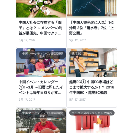
中国人社会に存在する「圏
【中国人観光客に人気】1位
子」とは？ ～メンバーの利
沖縄 3位「清水寺」7位「上
益が最優先。中国でクチコ
野公園」
ミが共有される社会的背景
5月 12, 2017
5月 12, 2017
～
中国マーケティング>最新消費
越境EC
動向
中国イベントカレンダー
越境EC① 中国EC市場はど
①1~3月 ～旧暦に即したイ
こまで拡大するか！？ 2016
ベントは毎年日取りが変わ
年中国EC・越境EC概観
るので注意！～
5月 17, 2017
5月 17, 2017
中国マーケティング>最新消費
クチコミ分析>ランキング解説
動向