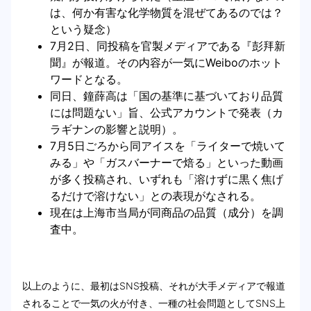
は、何か有害な化学物質を混ぜてあるのでは？
という疑念）
7月2日、同投稿を官製メディアである『彭拜新
聞』が報道。その内容が一気にWeiboのホット
ワードとなる。
同日、鐘薛高は「国の基準に基づいており品質
には問題ない」旨、公式アカウントで発表（カ
ラギナンの影響と説明）。
7月5日ごろから同アイスを「ライターで焼いて
みる」や「ガスバーナーで焙る」といった動画
が多く投稿され、いずれも「溶けずに黒く焦げ
るだけで溶けない」との表現がなされる。
現在は上海市当局が同商品の品質（成分）を調
査中。
以上のように、最初はSNS投稿、それが大手メディアで報道
されることで一気の火が付き、一種の社会問題としてSNS上