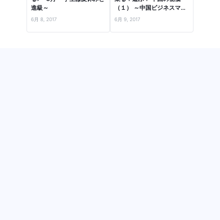
進級～
（１） ～中国ビジネスマン
の1日で、流行品・食・住
6月 8, 2017
6月 9, 2017
居…