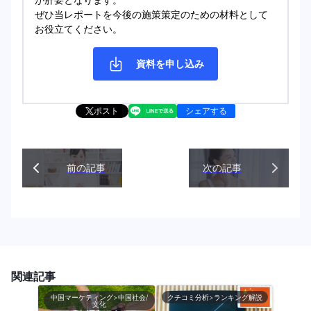
ぜひ当レポートを今後の施策策定のための材料として
お役立てください。
資料を申し込み
ポスト
シェアする
前の記事
次の記事
関連記事
中国マーケティング>中国社会/
クチコミ分析>ランキング解説
文化