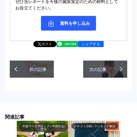
ぜひ当レポートを今後の施策策定のための材料として
お役立てください。
資料を申し込み
ポスト
シェアする
前の記事
次の記事
関連記事
中国マーケティング>中国社会/
クチコミ分析>ランキング解説
文化