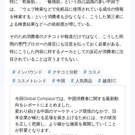
特に「乾燥肌」、「敏感肌」という自己認識の多い中国で
は、「ウェブ検索などで化粧品に使用されている成分の情報
を検索する」という消費者も少なくなく、こうした第三者に
よる検査結果などへの依頼度が増している。
そのため消費者のクチコミや報道だけではなく、こうした民
間の専門ブロガーの発言にも注意を払っておく必要がある。
特にこうした内容に対するメーカとしての反応が消費者に注
目されていることは言うまでもない。
#
#
#
インバウンド
クチコミ分析
コスメ
#
#
#
#
コスメトレンド
中国
人気商品
越境EC
今回Global Compassでは、中国消費者に関する最新動
向をレポートにまとめました。
変わり続ける中国のマーケティング環境のなかで、日
本企業が確たる足場を築き上げるためには、その状況
を正しく把握し、より確かな施策を展開していくこと
が肝要となります。