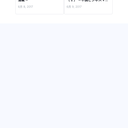
の1日で、流行品・食・住
6月 8, 2017
6月 9, 2017
居…