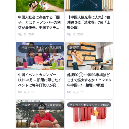
中国人社会に存在する「圏
【中国人観光客に人気】1位
子」とは？ ～メンバーの利
沖縄 3位「清水寺」7位「上
益が最優先。中国でクチコ
野公園」
ミが共有される社会的背景
5月 12, 2017
5月 12, 2017
～
中国マーケティング>最新消費
越境EC
動向
中国イベントカレンダー
越境EC① 中国EC市場はど
①1~3月 ～旧暦に即したイ
こまで拡大するか！？ 2016
ベントは毎年日取りが変わ
年中国EC・越境EC概観
るので注意！～
5月 17, 2017
5月 17, 2017
中国マーケティング>最新消費
クチコミ分析>ランキング解説
動向