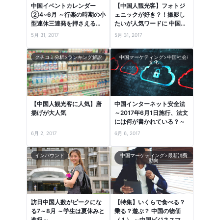
中国イベントカレンダー
【中国人観光客】フォトジ
②4~6月 ～行楽の時期の小
ェニックが好き？！撮影し
型連休三連発を押さえる！
たいが人気ワードに 中国口
～
コミランキングより
5月 31, 2017
5月 31, 2017
クチコミ分析>ランキング解説
中国マーケティング>中国社会/
文化
【中国人観光客に人気】唐
中国インターネット安全法
揚げが大人気
～2017年6月1日施行、法文
には何が書かれている？～
6月 2, 2017
6月 6, 2017
インバウンド
中国マーケティング>最新消費
動向
訪日中国人数がピークにな
【特集】いくらで食べる？
る7～8月 ～学生は夏休みと
乗る？遊ぶ？ 中国の物価
進級～
（１） ～中国ビジネスマン