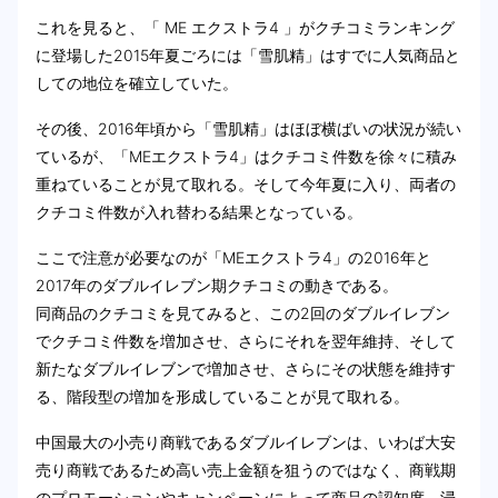
これを見ると、「 ME エクストラ4 」がクチコミランキング
に登場した2015年夏ごろには「雪肌精」はすでに人気商品と
しての地位を確立していた。
その後、2016年頃から「雪肌精」はほぼ横ばいの状況が続い
ているが、「MEエクストラ4」はクチコミ件数を徐々に積み
重ねていることが見て取れる。そして今年夏に入り、両者の
クチコミ件数が入れ替わる結果となっている。
ここで注意が必要なのが「MEエクストラ4」の2016年と
2017年のダブルイレブン期クチコミの動きである。
同商品のクチコミを見てみると、この2回のダブルイレブン
でクチコミ件数を増加させ、さらにそれを翌年維持、そして
新たなダブルイレブンで増加させ、さらにその状態を維持す
る、階段型の増加を形成していることが見て取れる。
中国最大の小売り商戦であるダブルイレブンは、いわば大安
売り商戦であるため高い売上金額を狙うのではなく、商戦期
のプロモーションやキャンペーンによって商品の認知度、浸