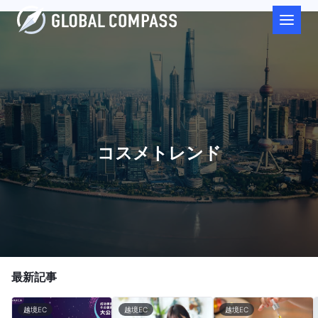
コスメトレンド
最新記事
越境EC
越境EC
越境EC