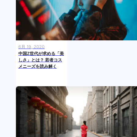
6月 19, 2020
中国Z世代が求める「美
しさ」とは？ 若者コス
メニーズを読み解く