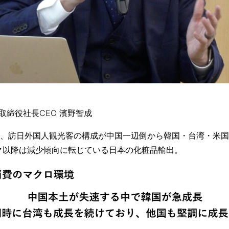
表取締役社長CEO 濱野智成
、訪⽇外国⼈観光客の構成が中国⼀辺倒から韓国・台湾・⽶国
ーク以降は減少傾向に転じている⽇本の化粧品輸出。