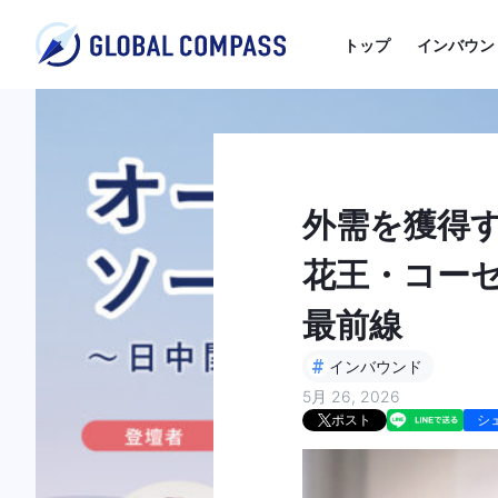
トップ
インバウン
外需を獲得
花王・コーセ
最前線
#
インバウンド
5月 26, 2026
ポスト
シ