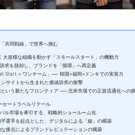
「共同戦線」で世界へ挑む
1：花王 ⼤規模な組織を動かす「スモールスタート」の機動⼒
存の訴求を脱却し、ブランドを「循環」へ再定義
mall Start × ワンチーム」── 韓国×福岡×ドンキでの実装⼒
地インサイトから⽣まれた価値訴求の衝撃
僑圏という新たなフロンティア ── 北⽶市場での正規流通化への
2：コーセートラベルリテール
ローバル市場を牽引する、戦略的ショールーム化
⾕翔平選⼿を起点とした、デジタルによる「線」の構築
⾓的な接点によるブランドレピュテーションの構築