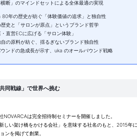
部⾨横断」のマインドセットによる全体最適の実現
3：uka 80年の歴史が紡ぐ「体験価値の追求」と独⾃性
0年の歴史と「サロンが原点」というブランド哲学
営店・直営ECに広げる「サロン体験」
本独⾃の原料が紡ぐ、揺るぎないブランド独⾃性
ンバウンドの急成⻑が⽰す、uka のオールバウンド戦略
共同戦線」で世界へ挑む
会社NOVARCAは完全招待制セミナーを開催しました。
中に新しい架け橋をかける会社」を意味する社名のもと、2015年
ョンを掲げて創業。