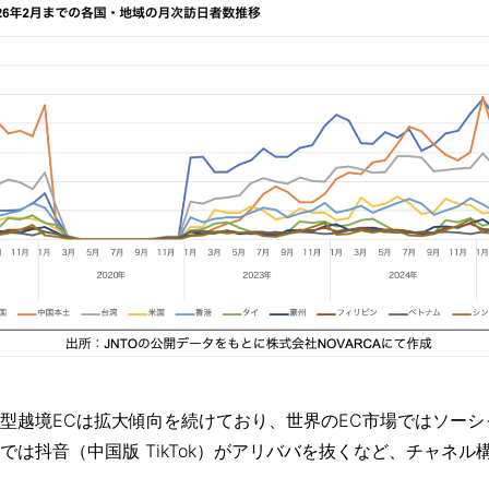
型越境ECは拡⼤傾向を続けており、世界のEC市場ではソー
では抖⾳（中国版 TikTok）がアリババを抜くなど、チャネ