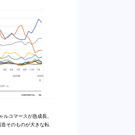
シャルコマースが急成⻑。
ル構造そのものが⼤きな転