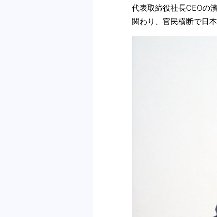
代表取締役社⻑CEOの
関わり、官⺠横断で⽇本