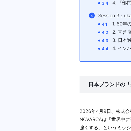
4. 「
Session 
1. 8
2. 直
3. ⽇
4. イ
⽇本ブランドの「
2026年4⽉9⽇、株式
NOVARCAは「世界
強くする」というミッシ