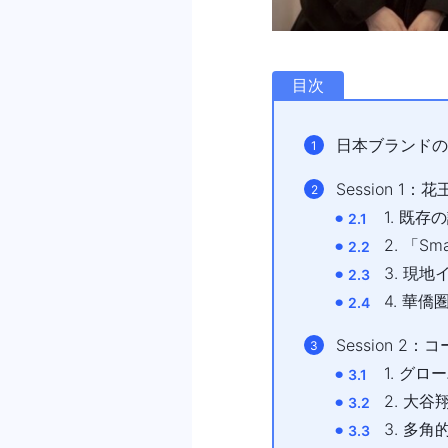
目次
⽇本ブランドの
Session 
1. 既
2. 「S
3. 現
4. 華
Session 
1. グ
2. ⼤
3. 多