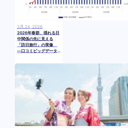
2月 24, 2026
2026年春節、揺れる日
中関係の先に見える
「訪日旅行」の実像
―口コミビッグデータ
とファクトから読む、
インバウンド市場の次
の一手―