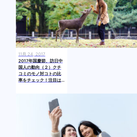
11月 24, 2017
2017年国慶節、訪日中
国人の動向（２）クチ
コミのモノ対コトの比
率をチェック！注目は
「鹿」「紅葉」「コン
サート」