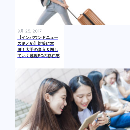
9月 25, 2017
【インバウンドニュー
スまとめ】対策に本
腰！大手の参入＆増し
ていく越境ECの存在感