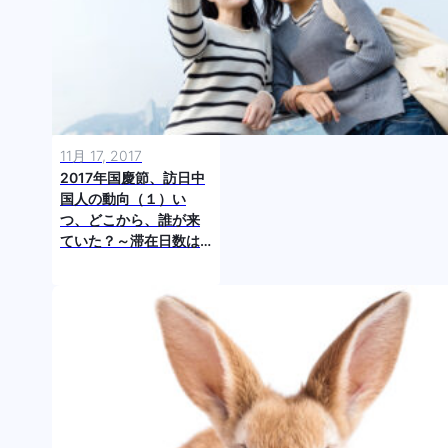
11月 17, 2017
2017年国慶節、訪日中
国人の動向（１）い
つ、どこから、誰が来
ていた？～滞在日数は
「5日間」に集中～