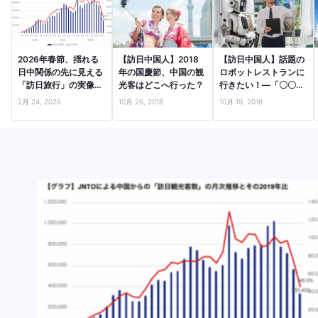
2026年春節、揺れる
【訪日中国人】2018
【訪日中国人】話題の
日中関係の先に見える
年の国慶節、中国の観
ロボットレストランに
「訪日旅行」の実像
光客はどこへ行った？
行きたい！―「〇〇し
―口コミビッグデータ
たい」ランキングから
2月 24, 2026
10月 26, 2018
10月 19, 2018
とファクトから読む…