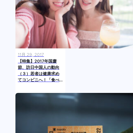
11月 29, 2017
【特集】2017年国慶
節、訪日中国人の動向
（３）若者は健康求め
てコンビニへ！「食べ
た」「行った」「買っ
た」ランキング公開