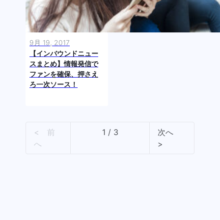
9月 19, 2017
【インバウンドニュー
スまとめ】情報発信で
ファンを確保、押さえ
ろ一次ソース！
< 前
1 / 3
次へ
へ
>