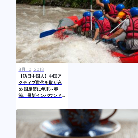
8月 10, 2018
【訪日中国人】中国ア
クティブ世代を取り込
め 国慶節に年末～春
節、最新インバウンド
データから読む