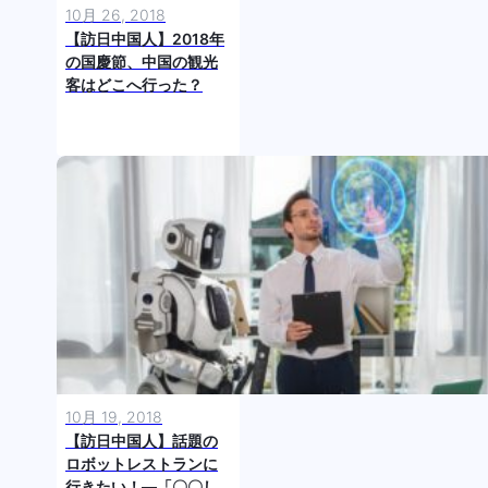
10月 26, 2018
【訪日中国人】2018年
の国慶節、中国の観光
客はどこへ行った？
10月 19, 2018
【訪日中国人】話題の
ロボットレストランに
行きたい！―「〇〇し